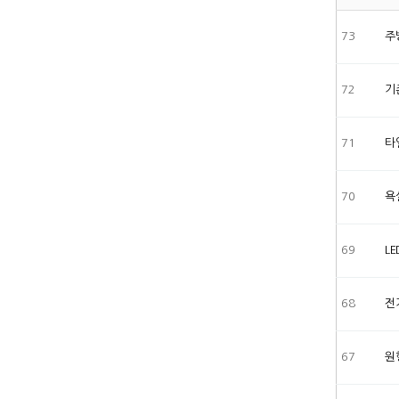
73
주
72
기
71
타
70
욕
69
L
68
전
67
원