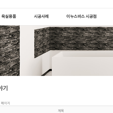
욕실용품
시공사례
이누스바스 시공점
야기
 페이지
제목