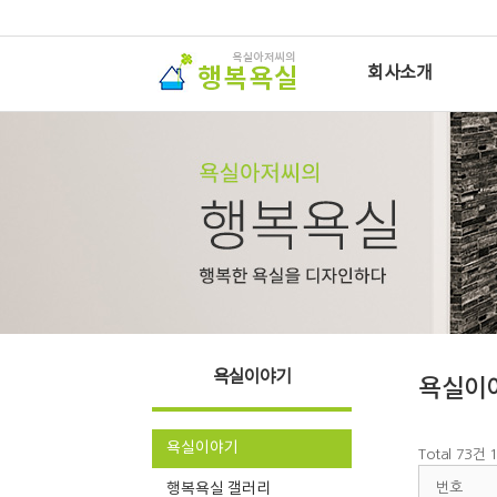
회사소개
욕실이야기
욕실이
욕실이야기
Total 73건
1
행복욕실 갤러리
번호