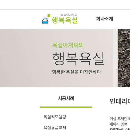
회사소개
시공사례
인테리
욕실리모델링
거실 포세린 
페이지 정보
욕실용품교체
관리자
0