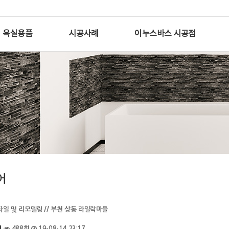
욕실용품
시공사례
이누스바스 시공점
어
타일 및 리모델링 // 부천 상동 라일락마을
건
488회
19-08-14 23:17