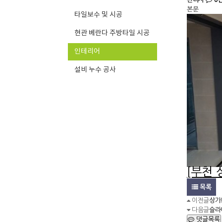
본문
타일보수 및 시공
현관 베란다 주방타일 시공
인테리어
설비 누수 공사
[부천
목록
이전글
상가
다음글
슬라
댓글목록