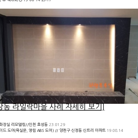
 상동 라일락마을 사례 자세히 보기]
화장실 리모델링//인천 효성동
23.01.29
이드 도어(욕실문, 영림 ABS 도어) // 양천구 신정동 신트리 아파트
19.08.14