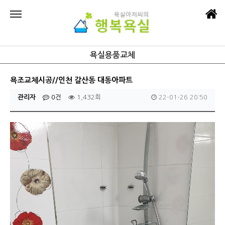
욕실용품교체
욕조교체시공//인천 갈산동 대동아파트
관리자
0건
1,432회
22-01-26 20:50