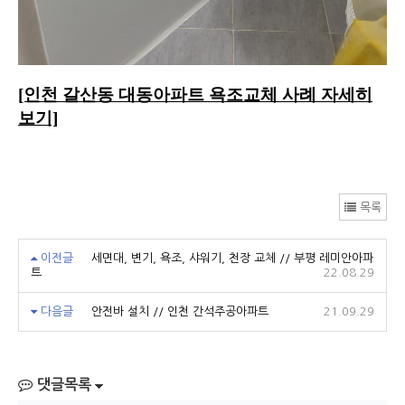
[인천 갈산동 대동아파트 욕조교체 사례 자세히
보기]
목록
이전글
세면대, 변기, 욕조, 샤워기, 천장 교체 // 부평 레미안아파
트
22.08.29
다음글
안전바 설치 // 인천 간석주공아파트
21.09.29
댓글목록